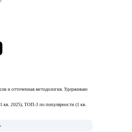
йсов и отточенная методология. Удерживаю
 кв. 2025), ТОП-3 по популярности (1 кв.
ихологии позволяют работать с системой
ь
ьных ограничений до требований HR.