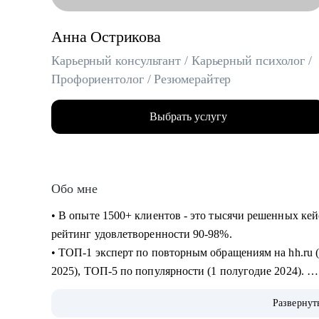
Анна Острикова
Карьерный консультант / Карьерный психолог /
Профориентолог / Резюмерайтер
Выбрать услугу
Обо мне
• В опыте 1500+ клиентов - это тысячи решенных ке
рейтинг удовлетворенности 90-98%.
• ТОП-1 эксперт по повторным обращениям на hh.ru (1
2025), ТОП-5 по популярности (1 полугодие 2024).
• 6+ лет на руководящих HR-позициях и 10+ лет в пс
Развернут
"Человек-Карьера" на всех уровнях: от бессознател