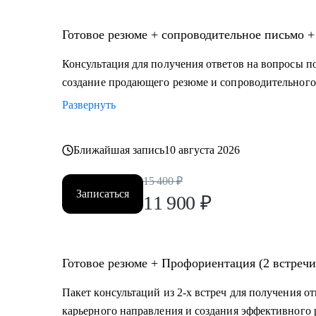
• туризм, гостеприимство
• закупки, тендеры
Готовое резюме + сопроводительное письмо +
• логистика, ВЭД
• маркетинг, PR
Консультация для получения ответов на вопросы по
• образование
создание продающего резюме и сопроводительного
• бухгалтерия
Развернуть
• психология
• аналитика
• склад
Ближайшая запись
10 августа 2026
• HR
15 400
₽
Записаться
11 900
₽
Жизнь слишком коротка для нелюбимой работы, запи
Готовое резюме + Профориентация (2 встречи
Пакет консультаций из 2-х встреч для получения о
карьерного направления и создания эффективного 