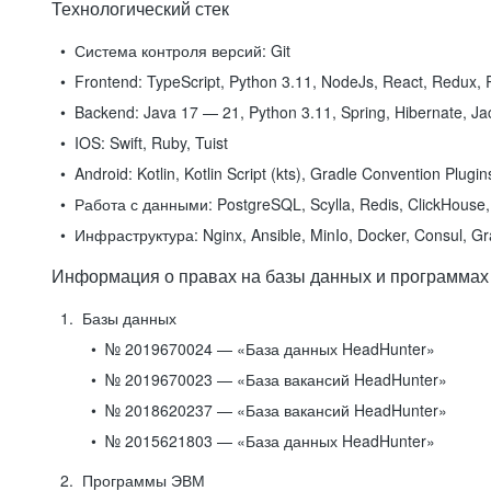
Технологический стек
Система контроля версий:
Git
Frontend:
TypeScript, Python 3.11, NodeJs, React, Redux, R
Backend:
Java 17 — 21, Python 3.11, Spring, Hibernate, Jac
IOS:
Swift, Ruby, Tuist
Android:
Kotlin, Kotlin Script (kts), Gradle Convention Plugi
Работа с данными:
PostgreSQL, Scylla, Redis, ClickHouse, 
Инфраструктура:
Nginx, Ansible, MinIo, Docker, Consul, G
Информация о правах на базы данных и программах
Базы данных
№ 2019670024 — «База данных HeadHunter»
№ 2019670023 — «База вакансий HeadHunter»
№ 2018620237 — «База вакансий HeadHunter»
№ 2015621803 — «База данных HeadHunter»
Программы ЭВМ