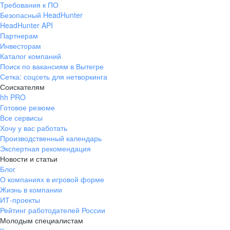
Требования к ПО
pr@ural.hh.ru
Безопасный HeadHunter
HeadHunter API
Краснодар
Партнерам
Инвесторам
ул. Янковского, д. 169, 7 этаж,
Каталог компаний
706 каб.
Поиск по вакансиям в Вытегре
+7 861 205-55-57
Сетка: соцсеть для нетворкинга
pr@krd.hh.ru
Соискателям
hh PRO
Готовое резюме
Владивосток
Все сервисы
пер. Ланинский д. 4, офис 3.4
Хочу у вас работать
Производственный календарь
+7 423 202-33-28
Экспертная рекомендация
pr@dv.hh.ru
Новости и статьи
Блог
Новосибирск
О компаниях в игровой форме
Жизнь в компании
ул. Большевистская, д. 35,
ИТ-проекты
помещение 21
Рейтинг работодателей России
+7 383 207-94-64
Молодым специалистам