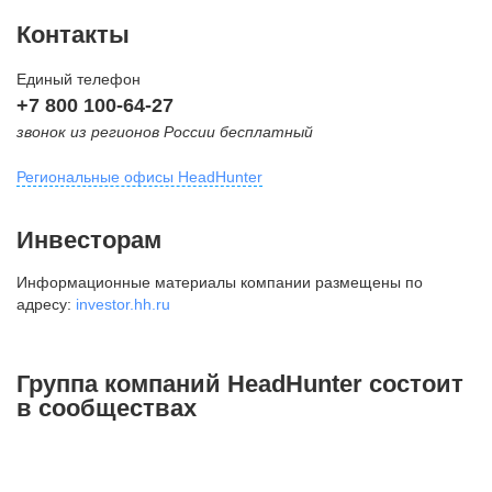
Контакты
Единый телефон
+7 800 100-64-27
звонок из регионов России бесплатный
Региональные офисы HeadHunter
Москва
Инвесторам
внутригородская территория
Информационные материалы компании размещены по
Муниципальный округ Тверской,
адресу:
investor.hh.ru
2-я Брестская ул., д. 48,
помещение 25
+7 495 974-64-27
Группа компаний HeadHunter состоит
+7 495 980-64-27
в сообществах
+7 495 134-92-24
press@hh.ru