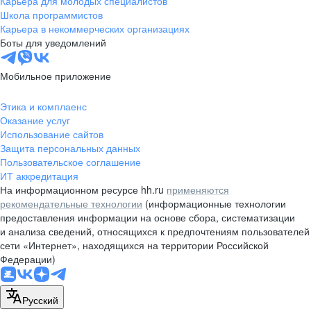
Карьера для молодых специалистов
pr@nsk.hh.ru
Школа программистов
Карьера в некоммерческих организациях
Минск
Боты для уведомлений
пр-т Дзержинского, д. 57,
10 этаж, помещение 45-1
Мобильное приложение
+375 (17)
336-03-02
Этика и комплаенс
pr@rabota.by
Оказание услуг
Использование сайтов
Алматы
Защита персональных данных
Пользовательское соглашение
пр. Абая, д. 151, БЦ Алатау,
ИТ аккредитация
12 этаж, офис 1209
На информационном ресурсе hh.ru
применяются
+7 727 232-13-13
рекомендательные технологии
(информационные технологии
pr@headhunter.com.kz
предоставления информации на основе сбора, систематизации
и анализа сведений, относящихся к предпочтениям пользователей
сети «Интернет», находящихся на территории Российской
Федерации)
Русский