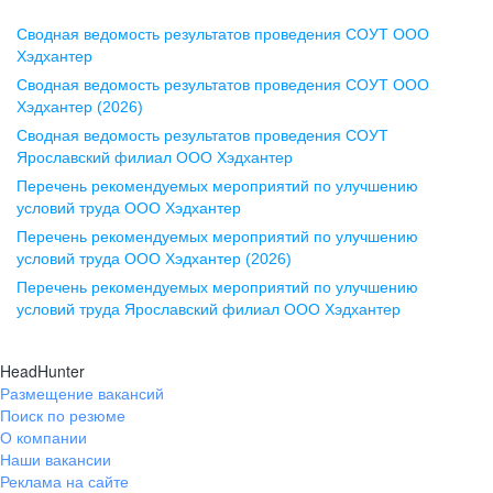
Сводная ведомость результатов проведения СОУТ ООО
Воронеж
Хэдхантер
Сводная ведомость результатов проведения СОУТ ООО
ул. Комиссаржевской, д. 10,
Хэдхантер (2026)
офис 1212
Сводная ведомость результатов проведения СОУТ
+7 473 280-05-05
Ярославский филиал ООО Хэдхантер
pr@vrn.hh.ru
Перечень рекомендуемых мероприятий по улучшению
условий труда ООО Хэдхантер
Казань
Перечень рекомендуемых мероприятий по улучшению
ул. Спартаковская, д. 2А, этаж 3,
условий труда ООО Хэдхантер (2026)
помещение 15
Перечень рекомендуемых мероприятий по улучшению
условий труда Ярославский филиал ООО Хэдхантер
+7 843 212-12-50
pr@kzn.hh.ru
HeadHunter
Размещение вакансий
Екатеринбург
Поиск по резюме
ул. Боевых Дружин, стр. 20,
О компании
5 этаж, офис 505, 521
Наши вакансии
Реклама на сайте
+7 343 226-79-99